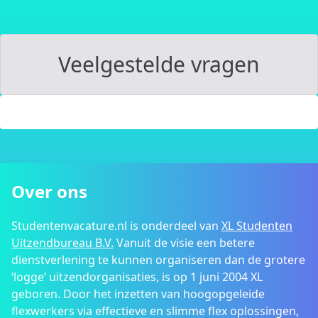
Veelgestelde vragen
Over ons
Studentenvacature.nl is onderdeel van
XL Studenten
Uitzendbureau B.V.
Vanuit de visie een betere
dienstverlening te kunnen organiseren dan de grotere
‘logge’ uitzendorganisaties, is op 1 juni 2004 XL
geboren. Door het inzetten van hoogopgeleide
flexwerkers via effectieve en slimme flex oplossingen,