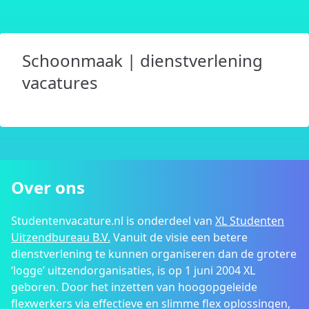
Schoonmaak | dienstverlening
vacatures
Over ons
Studentenvacature.nl is onderdeel van
XL Studenten
Uitzendbureau B.V.
Vanuit de visie een betere
dienstverlening te kunnen organiseren dan de grotere
‘logge’ uitzendorganisaties, is op 1 juni 2004 XL
geboren. Door het inzetten van hoogopgeleide
flexwerkers via effectieve en slimme flex oplossingen,