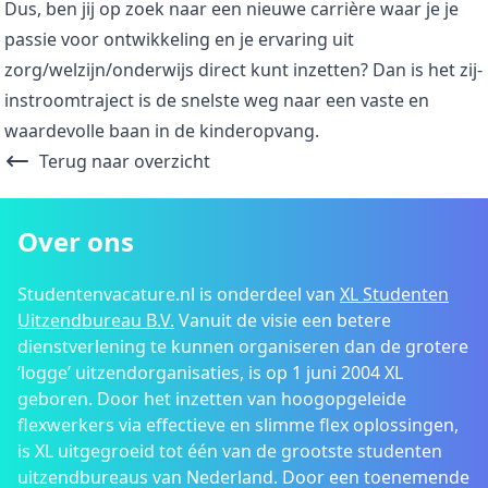
Dus, ben jij op zoek naar een nieuwe carrière waar je je
passie voor ontwikkeling en je ervaring uit
zorg/welzijn/onderwijs direct kunt inzetten? Dan is het zij-
instroomtraject is de snelste weg naar een vaste en
waardevolle baan in de kinderopvang.
Terug naar overzicht
Over ons
Studentenvacature.nl is onderdeel van
XL Studenten
Uitzendbureau B.V.
Vanuit de visie een betere
dienstverlening te kunnen organiseren dan de grotere
‘logge’ uitzendorganisaties, is op 1 juni 2004 XL
geboren. Door het inzetten van hoogopgeleide
flexwerkers via effectieve en slimme flex oplossingen,
is XL uitgegroeid tot één van de grootste studenten
uitzendbureaus van Nederland. Door een toenemende