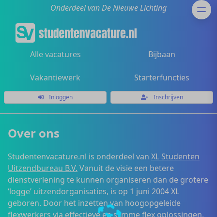
Onderdeel van De Nieuwe Lichting
Alle vacatures
Bijbaan
Vakantiewerk
Starterfuncties
Inloggen
Inschrijven
Over ons
Studentenvacature.nl is onderdeel van
XL Studenten
Uitzendbureau B.V.
Vanuit de visie een betere
dienstverlening te kunnen organiseren dan de grotere
‘logge’ uitzendorganisaties, is op 1 juni 2004 XL
geboren. Door het inzetten van hoogopgeleide
flexwerkers via effectieve en slimme flex oplossingen,