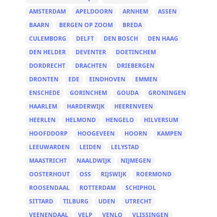
AMSTERDAM
APELDOORN
ARNHEM
ASSEN
BAARN
BERGEN OP ZOOM
BREDA
CULEMBORG
DELFT
DEN BOSCH
DEN HAAG
DEN HELDER
DEVENTER
DOETINCHEM
DORDRECHT
DRACHTEN
DRIEBERGEN
DRONTEN
EDE
EINDHOVEN
EMMEN
ENSCHEDE
GORINCHEM
GOUDA
GRONINGEN
HAARLEM
HARDERWIJK
HEERENVEEN
HEERLEN
HELMOND
HENGELO
HILVERSUM
HOOFDDORP
HOOGEVEEN
HOORN
KAMPEN
LEEUWARDEN
LEIDEN
LELYSTAD
MAASTRICHT
NAALDWIJK
NIJMEGEN
OOSTERHOUT
OSS
RIJSWIJK
ROERMOND
ROOSENDAAL
ROTTERDAM
SCHIPHOL
SITTARD
TILBURG
UDEN
UTRECHT
VEENENDAAL
VELP
VENLO
VLISSINGEN