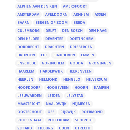
ALPHEN AAN DEN RIJN
AMERSFOORT
AMSTERDAM
APELDOORN
ARNHEM
ASSEN
BAARN
BERGEN OP ZOOM
BREDA
CULEMBORG
DELFT
DEN BOSCH
DEN HAAG
DEN HELDER
DEVENTER
DOETINCHEM
DORDRECHT
DRACHTEN
DRIEBERGEN
DRONTEN
EDE
EINDHOVEN
EMMEN
ENSCHEDE
GORINCHEM
GOUDA
GRONINGEN
HAARLEM
HARDERWIJK
HEERENVEEN
HEERLEN
HELMOND
HENGELO
HILVERSUM
HOOFDDORP
HOOGEVEEN
HOORN
KAMPEN
LEEUWARDEN
LEIDEN
LELYSTAD
MAASTRICHT
NAALDWIJK
NIJMEGEN
OOSTERHOUT
OSS
RIJSWIJK
ROERMOND
ROOSENDAAL
ROTTERDAM
SCHIPHOL
SITTARD
TILBURG
UDEN
UTRECHT