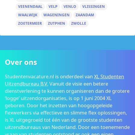
VEENENDAAL
VELP
VENLO
VLISSINGEN
WAALWIJK
WAGENINGEN
ZAANDAM
ZOETERMEER
ZUTPHEN
ZWOLLE
Over ons
Studentenvacature.nl is onderdeel van
XL Studenten
Uitzendbureau B.V.
Vanuit de visie een betere
dienstverlening te kunnen organiseren dan de grotere
‘logge’ uitzendorganisaties, is op 1 juni 2004 XL
geboren. Door het inzetten van hoogopgeleide
flexwerkers via effectieve en slimme flex oplossingen,
is XL uitgegroeid tot één van de grootste studenten
uitzendbureaus van Nederland. Door een toenemende
vraag van studenten ontstond er ook een eigen