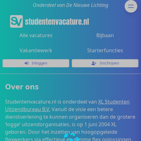
Onderdeel van De Nieuwe Lichting
Alle vacatures
Bijbaan
Vakantiewerk
Starterfuncties
Inloggen
Inschrijven
Over ons
Studentenvacature.nl is onderdeel van
XL Studenten
Uitzendbureau B.V.
Vanuit de visie een betere
dienstverlening te kunnen organiseren dan de grotere
‘logge’ uitzendorganisaties, is op 1 juni 2004 XL
geboren. Door het inzetten van hoogopgeleide
flexwerkers via effectieve en slimme flex oplossingen,