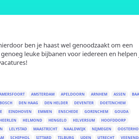
, hierdoor ben je haast wel genoodzaakt om een
 genoeg leuke bijbanen voor iedereen en helpen 
vacatures!
AMERSFOORT
AMSTERDAM
APELDOORN
ARNHEM
ASSEN
BA
 BOSCH
DEN HAAG
DEN HELDER
DEVENTER
DOETINCHEM
E
EINDHOVEN
EMMEN
ENSCHEDE
GORINCHEM
GOUDA
HEERLEN
HELMOND
HENGELO
HILVERSUM
HOOFDDORP
EN
LELYSTAD
MAASTRICHT
NAALDWIJK
NIJMEGEN
OOSTERHO
AM
SCHIPHOL
SITTARD
TILBURG
UDEN
UTRECHT
VEENEND