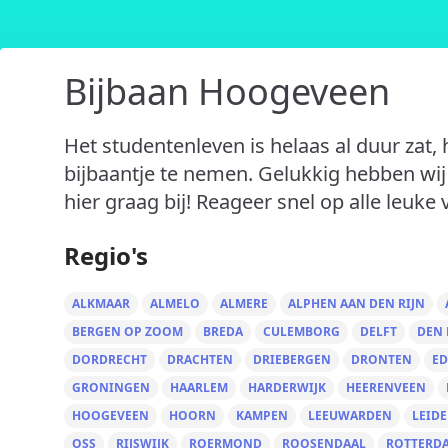
Bijbaan Hoogeveen
Het studentenleven is helaas al duur zat
bijbaantje te nemen. Gelukkig hebben wij
hier graag bij! Reageer snel op alle leuke 
Regio's
ALKMAAR
ALMELO
ALMERE
ALPHEN AAN DEN RIJN
BERGEN OP ZOOM
BREDA
CULEMBORG
DELFT
DEN
DORDRECHT
DRACHTEN
DRIEBERGEN
DRONTEN
ED
GRONINGEN
HAARLEM
HARDERWIJK
HEERENVEEN
HOOGEVEEN
HOORN
KAMPEN
LEEUWARDEN
LEID
OSS
RIJSWIJK
ROERMOND
ROOSENDAAL
ROTTERD