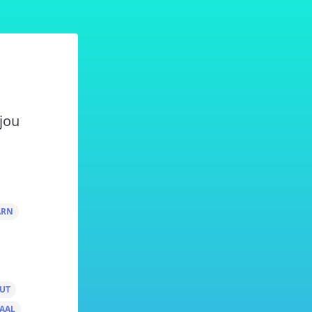
jou
ARN
UT
AAL