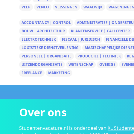
VELP
VENLO
VLISSINGEN
WAALWIJK
WAGENINGE
ACCOUNTANCY | CONTROL
ADMINISTRATIEF | ONDERSTE
BOUW | ARCHITECTUUR
KLANTENSERVICE | CALLCENTER
ELECTROTECHNIEK
FISCAAL | JURIDISCH
FINANCIELE D
LOGISTIEKE DIENSTVERLENING
MAATSCHAPPELIJKE DIENS
PERSONEEL | ORGANISATIE
PRODUCTIE | TECHNIEK
RET
UITZENDORGANISATIE
WETENSCHAP
OVERIGE
EVENE
FREELANCE
MARKETING
Over ons
Studentenvacature.nl is onderdeel van
XL Studente