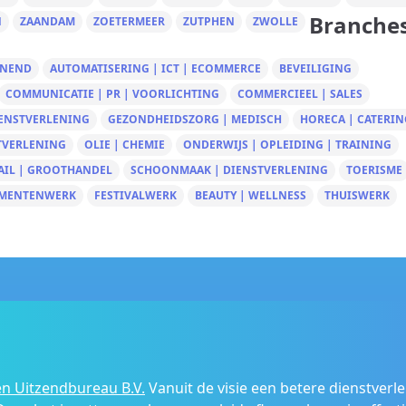
Branche
N
ZAANDAM
ZOETERMEER
ZUTPHEN
ZWOLLE
UNEND
AUTOMATISERING | ICT | ECOMMERCE
BEVEILIGING
COMMUNICATIE | PR | VOORLICHTING
COMMERCIEEL | SALES
IENSTVERLENING
GEZONDHEIDSZORG | MEDISCH
HORECA | CATERIN
TVERLENING
OLIE | CHEMIE
ONDERWIJS | OPLEIDING | TRAINING
AIL | GROOTHANDEL
SCHOONMAAK | DIENSTVERLENING
TOERISME
MENTENWERK
FESTIVALWERK
BEAUTY | WELLNESS
THUISWERK
n Uitzendbureau B.V.
Vanuit de visie een betere dienstverl