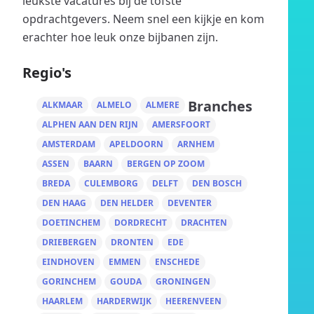
leukste vacatures bij de tofste
opdrachtgevers. Neem snel een kijkje en kom
erachter hoe leuk onze bijbanen zijn.
Regio's
Branches
ALKMAAR
ALMELO
ALMERE
ALPHEN AAN DEN RIJN
AMERSFOORT
AMSTERDAM
APELDOORN
ARNHEM
ASSEN
BAARN
BERGEN OP ZOOM
BREDA
CULEMBORG
DELFT
DEN BOSCH
DEN HAAG
DEN HELDER
DEVENTER
DOETINCHEM
DORDRECHT
DRACHTEN
DRIEBERGEN
DRONTEN
EDE
EINDHOVEN
EMMEN
ENSCHEDE
GORINCHEM
GOUDA
GRONINGEN
HAARLEM
HARDERWIJK
HEERENVEEN