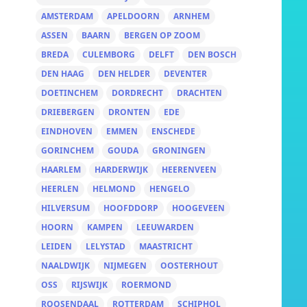
AMSTERDAM
APELDOORN
ARNHEM
ASSEN
BAARN
BERGEN OP ZOOM
BREDA
CULEMBORG
DELFT
DEN BOSCH
DEN HAAG
DEN HELDER
DEVENTER
DOETINCHEM
DORDRECHT
DRACHTEN
DRIEBERGEN
DRONTEN
EDE
EINDHOVEN
EMMEN
ENSCHEDE
GORINCHEM
GOUDA
GRONINGEN
HAARLEM
HARDERWIJK
HEERENVEEN
HEERLEN
HELMOND
HENGELO
HILVERSUM
HOOFDDORP
HOOGEVEEN
HOORN
KAMPEN
LEEUWARDEN
LEIDEN
LELYSTAD
MAASTRICHT
NAALDWIJK
NIJMEGEN
OOSTERHOUT
OSS
RIJSWIJK
ROERMOND
ROOSENDAAL
ROTTERDAM
SCHIPHOL