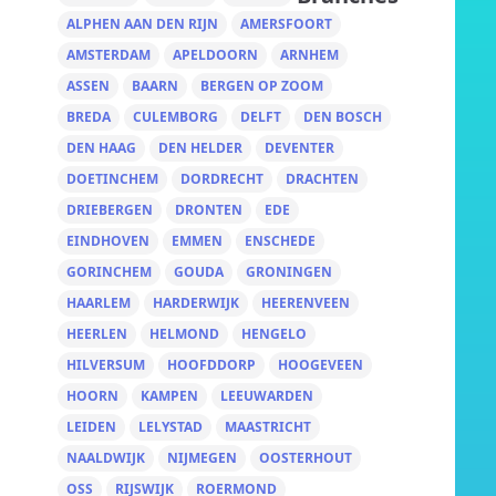
ALPHEN AAN DEN RIJN
AMERSFOORT
AMSTERDAM
APELDOORN
ARNHEM
ASSEN
BAARN
BERGEN OP ZOOM
BREDA
CULEMBORG
DELFT
DEN BOSCH
DEN HAAG
DEN HELDER
DEVENTER
DOETINCHEM
DORDRECHT
DRACHTEN
DRIEBERGEN
DRONTEN
EDE
EINDHOVEN
EMMEN
ENSCHEDE
GORINCHEM
GOUDA
GRONINGEN
HAARLEM
HARDERWIJK
HEERENVEEN
HEERLEN
HELMOND
HENGELO
HILVERSUM
HOOFDDORP
HOOGEVEEN
HOORN
KAMPEN
LEEUWARDEN
LEIDEN
LELYSTAD
MAASTRICHT
NAALDWIJK
NIJMEGEN
OOSTERHOUT
OSS
RIJSWIJK
ROERMOND