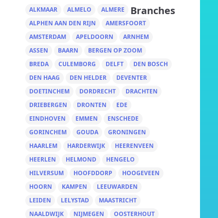
Branches
ALKMAAR
ALMELO
ALMERE
ALPHEN AAN DEN RIJN
AMERSFOORT
AMSTERDAM
APELDOORN
ARNHEM
ASSEN
BAARN
BERGEN OP ZOOM
BREDA
CULEMBORG
DELFT
DEN BOSCH
DEN HAAG
DEN HELDER
DEVENTER
DOETINCHEM
DORDRECHT
DRACHTEN
DRIEBERGEN
DRONTEN
EDE
EINDHOVEN
EMMEN
ENSCHEDE
GORINCHEM
GOUDA
GRONINGEN
HAARLEM
HARDERWIJK
HEERENVEEN
HEERLEN
HELMOND
HENGELO
HILVERSUM
HOOFDDORP
HOOGEVEEN
HOORN
KAMPEN
LEEUWARDEN
LEIDEN
LELYSTAD
MAASTRICHT
NAALDWIJK
NIJMEGEN
OOSTERHOUT