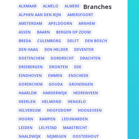
Branches
ALKMAAR
ALMELO
ALMERE
ALPHEN AAN DEN RIJN
AMERSFOORT
AMSTERDAM
APELDOORN
ARNHEM
ASSEN
BAARN
BERGEN OP ZOOM
BREDA
CULEMBORG
DELFT
DEN BOSCH
DEN HAAG
DEN HELDER
DEVENTER
DOETINCHEM
DORDRECHT
DRACHTEN
DRIEBERGEN
DRONTEN
EDE
EINDHOVEN
EMMEN
ENSCHEDE
GORINCHEM
GOUDA
GRONINGEN
HAARLEM
HARDERWIJK
HEERENVEEN
HEERLEN
HELMOND
HENGELO
HILVERSUM
HOOFDDORP
HOOGEVEEN
HOORN
KAMPEN
LEEUWARDEN
LEIDEN
LELYSTAD
MAASTRICHT
NAALDWIJK
NIJMEGEN
OOSTERHOUT