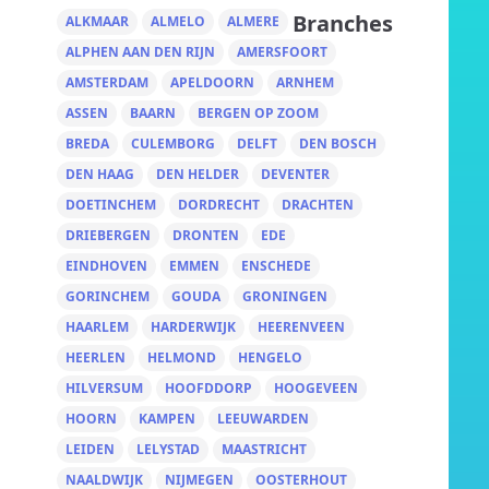
Branches
ALKMAAR
ALMELO
ALMERE
ALPHEN AAN DEN RIJN
AMERSFOORT
AMSTERDAM
APELDOORN
ARNHEM
ASSEN
BAARN
BERGEN OP ZOOM
BREDA
CULEMBORG
DELFT
DEN BOSCH
DEN HAAG
DEN HELDER
DEVENTER
DOETINCHEM
DORDRECHT
DRACHTEN
DRIEBERGEN
DRONTEN
EDE
EINDHOVEN
EMMEN
ENSCHEDE
GORINCHEM
GOUDA
GRONINGEN
HAARLEM
HARDERWIJK
HEERENVEEN
HEERLEN
HELMOND
HENGELO
HILVERSUM
HOOFDDORP
HOOGEVEEN
HOORN
KAMPEN
LEEUWARDEN
LEIDEN
LELYSTAD
MAASTRICHT
NAALDWIJK
NIJMEGEN
OOSTERHOUT