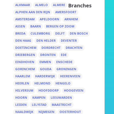
Branches
ALKMAAR
ALMELO
ALMERE
ALPHEN AAN DEN RIJN
AMERSFOORT
AMSTERDAM
APELDOORN
ARNHEM
ASSEN
BAARN
BERGEN OP ZOOM
BREDA
CULEMBORG
DELFT
DEN BOSCH
DEN HAAG
DEN HELDER
DEVENTER
DOETINCHEM
DORDRECHT
DRACHTEN
DRIEBERGEN
DRONTEN
EDE
EINDHOVEN
EMMEN
ENSCHEDE
GORINCHEM
GOUDA
GRONINGEN
HAARLEM
HARDERWIJK
HEERENVEEN
HEERLEN
HELMOND
HENGELO
HILVERSUM
HOOFDDORP
HOOGEVEEN
HOORN
KAMPEN
LEEUWARDEN
LEIDEN
LELYSTAD
MAASTRICHT
NAALDWIJK
NIJMEGEN
OOSTERHOUT