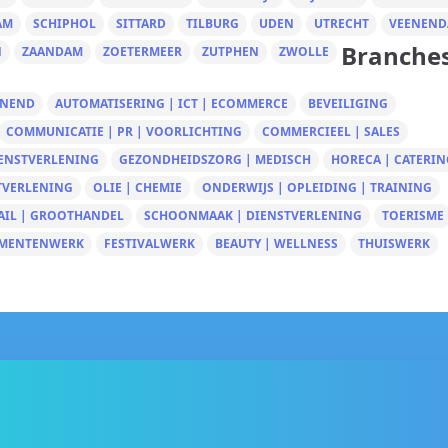
AM
SCHIPHOL
SITTARD
TILBURG
UDEN
UTRECHT
VEENEND
Branche
N
ZAANDAM
ZOETERMEER
ZUTPHEN
ZWOLLE
UNEND
AUTOMATISERING | ICT | ECOMMERCE
BEVEILIGING
COMMUNICATIE | PR | VOORLICHTING
COMMERCIEEL | SALES
IENSTVERLENING
GEZONDHEIDSZORG | MEDISCH
HORECA | CATERIN
TVERLENING
OLIE | CHEMIE
ONDERWIJS | OPLEIDING | TRAINING
AIL | GROOTHANDEL
SCHOONMAAK | DIENSTVERLENING
TOERISME
MENTENWERK
FESTIVALWERK
BEAUTY | WELLNESS
THUISWERK