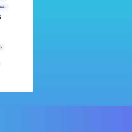
AAL
s
G