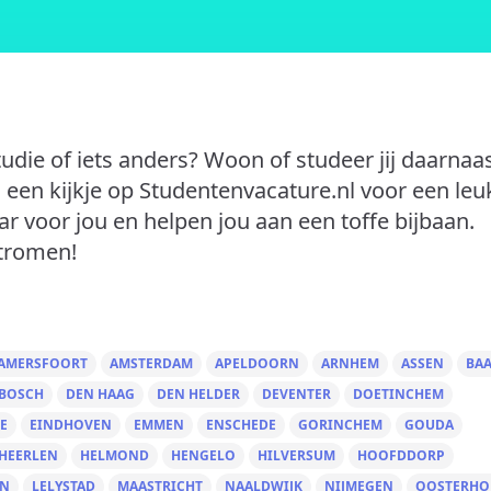
tudie of iets anders? Woon of studeer jij daarnaas
een kijkje op Studentenvacature.nl voor een leu
ar voor jou en helpen jou aan een toffe bijbaan.
stromen!
AMERSFOORT
AMSTERDAM
APELDOORN
ARNHEM
ASSEN
BA
 BOSCH
DEN HAAG
DEN HELDER
DEVENTER
DOETINCHEM
E
EINDHOVEN
EMMEN
ENSCHEDE
GORINCHEM
GOUDA
HEERLEN
HELMOND
HENGELO
HILVERSUM
HOOFDDORP
EN
LELYSTAD
MAASTRICHT
NAALDWIJK
NIJMEGEN
OOSTERHO