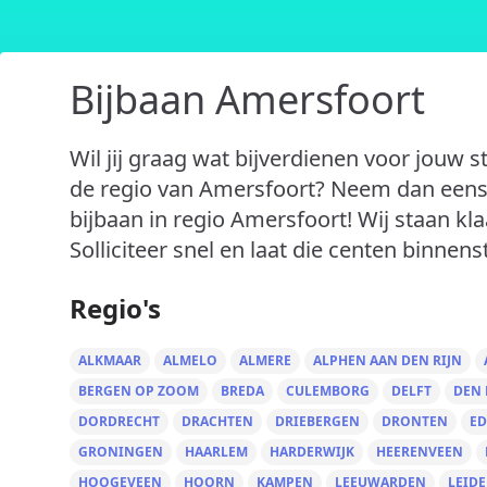
Bijbaan Amersfoort
Wil jij graag wat bijverdienen voor jouw s
de regio van Amersfoort? Neem dan eens 
bijbaan in regio Amersfoort! Wij staan kla
Solliciteer snel en laat die centen binnen
Regio's
ALKMAAR
ALMELO
ALMERE
ALPHEN AAN DEN RIJN
BERGEN OP ZOOM
BREDA
CULEMBORG
DELFT
DEN
DORDRECHT
DRACHTEN
DRIEBERGEN
DRONTEN
ED
GRONINGEN
HAARLEM
HARDERWIJK
HEERENVEEN
HOOGEVEEN
HOORN
KAMPEN
LEEUWARDEN
LEID