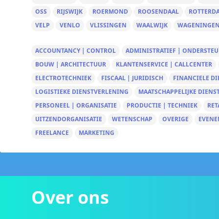
OSS
RIJSWIJK
ROERMOND
ROOSENDAAL
ROTTERD
VELP
VENLO
VLISSINGEN
WAALWIJK
WAGENINGE
ACCOUNTANCY | CONTROL
ADMINISTRATIEF | ONDERSTE
BOUW | ARCHITECTUUR
KLANTENSERVICE | CALLCENTER
ELECTROTECHNIEK
FISCAAL | JURIDISCH
FINANCIELE D
LOGISTIEKE DIENSTVERLENING
MAATSCHAPPELIJKE DIENS
PERSONEEL | ORGANISATIE
PRODUCTIE | TECHNIEK
RET
UITZENDORGANISATIE
WETENSCHAP
OVERIGE
EVENE
FREELANCE
MARKETING
Over ons