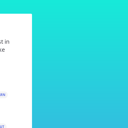
t in
ke
ARN
UT