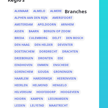
Branches
ALKMAAR
ALMELO
ALMERE
ALPHEN AAN DEN RIJN
AMERSFOORT
AMSTERDAM
APELDOORN
ARNHEM
ASSEN
BAARN
BERGEN OP ZOOM
BREDA
CULEMBORG
DELFT
DEN BOSCH
DEN HAAG
DEN HELDER
DEVENTER
DOETINCHEM
DORDRECHT
DRACHTEN
DRIEBERGEN
DRONTEN
EDE
EINDHOVEN
EMMEN
ENSCHEDE
GORINCHEM
GOUDA
GRONINGEN
HAARLEM
HARDERWIJK
HEERENVEEN
HEERLEN
HELMOND
HENGELO
HILVERSUM
HOOFDDORP
HOOGEVEEN
HOORN
KAMPEN
LEEUWARDEN
LEIDEN
LELYSTAD
MAASTRICHT