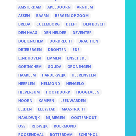
AMSTERDAM
APELDOORN
ARNHEM
ASSEN
BAARN
BERGEN OP ZOOM
BREDA
CULEMBORG
DELFT
DEN BOSCH
DEN HAAG
DEN HELDER
DEVENTER
DOETINCHEM
DORDRECHT
DRACHTEN
DRIEBERGEN
DRONTEN
EDE
EINDHOVEN
EMMEN
ENSCHEDE
GORINCHEM
GOUDA
GRONINGEN
HAARLEM
HARDERWIJK
HEERENVEEN
HEERLEN
HELMOND
HENGELO
HILVERSUM
HOOFDDORP
HOOGEVEEN
HOORN
KAMPEN
LEEUWARDEN
LEIDEN
LELYSTAD
MAASTRICHT
NAALDWIJK
NIJMEGEN
OOSTERHOUT
OSS
RIJSWIJK
ROERMOND
ROOSENDAAL
ROTTERDAM
SCHIPHOL