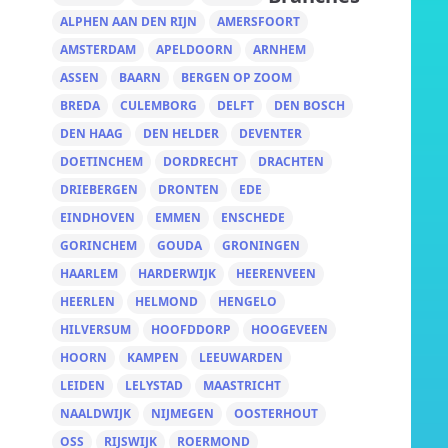
ALPHEN AAN DEN RIJN
AMERSFOORT
AMSTERDAM
APELDOORN
ARNHEM
ASSEN
BAARN
BERGEN OP ZOOM
BREDA
CULEMBORG
DELFT
DEN BOSCH
DEN HAAG
DEN HELDER
DEVENTER
DOETINCHEM
DORDRECHT
DRACHTEN
DRIEBERGEN
DRONTEN
EDE
EINDHOVEN
EMMEN
ENSCHEDE
GORINCHEM
GOUDA
GRONINGEN
HAARLEM
HARDERWIJK
HEERENVEEN
HEERLEN
HELMOND
HENGELO
HILVERSUM
HOOFDDORP
HOOGEVEEN
HOORN
KAMPEN
LEEUWARDEN
LEIDEN
LELYSTAD
MAASTRICHT
NAALDWIJK
NIJMEGEN
OOSTERHOUT
OSS
RIJSWIJK
ROERMOND