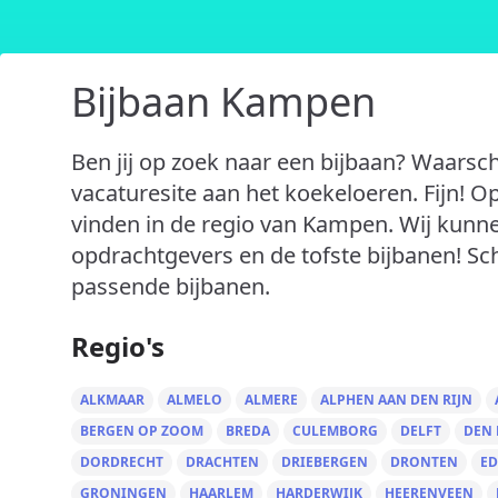
Bijbaan Kampen
Ben jij op zoek naar een bijbaan? Waarsch
vacaturesite aan het koekeloeren. Fijn! O
vinden in de regio van Kampen. Wij kunne
opdrachtgevers en de tofste bijbanen! Schr
passende bijbanen.
Regio's
ALKMAAR
ALMELO
ALMERE
ALPHEN AAN DEN RIJN
BERGEN OP ZOOM
BREDA
CULEMBORG
DELFT
DEN
DORDRECHT
DRACHTEN
DRIEBERGEN
DRONTEN
ED
GRONINGEN
HAARLEM
HARDERWIJK
HEERENVEEN