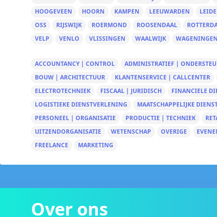
HOOGEVEEN
HOORN
KAMPEN
LEEUWARDEN
LEID
OSS
RIJSWIJK
ROERMOND
ROOSENDAAL
ROTTERD
VELP
VENLO
VLISSINGEN
WAALWIJK
WAGENINGE
ACCOUNTANCY | CONTROL
ADMINISTRATIEF | ONDERSTE
BOUW | ARCHITECTUUR
KLANTENSERVICE | CALLCENTER
ELECTROTECHNIEK
FISCAAL | JURIDISCH
FINANCIELE D
LOGISTIEKE DIENSTVERLENING
MAATSCHAPPELIJKE DIENS
PERSONEEL | ORGANISATIE
PRODUCTIE | TECHNIEK
RET
UITZENDORGANISATIE
WETENSCHAP
OVERIGE
EVENE
FREELANCE
MARKETING
Over ons