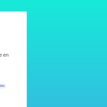
e en
ARN