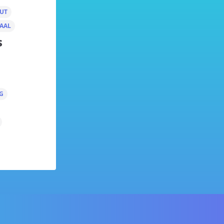
UT
AAL
s
G