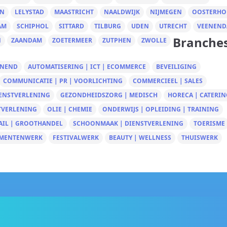
EN
LELYSTAD
MAASTRICHT
NAALDWIJK
NIJMEGEN
OOSTERHO
AM
SCHIPHOL
SITTARD
TILBURG
UDEN
UTRECHT
VEENEND
Branche
N
ZAANDAM
ZOETERMEER
ZUTPHEN
ZWOLLE
UNEND
AUTOMATISERING | ICT | ECOMMERCE
BEVEILIGING
COMMUNICATIE | PR | VOORLICHTING
COMMERCIEEL | SALES
IENSTVERLENING
GEZONDHEIDSZORG | MEDISCH
HORECA | CATERIN
TVERLENING
OLIE | CHEMIE
ONDERWIJS | OPLEIDING | TRAINING
AIL | GROOTHANDEL
SCHOONMAAK | DIENSTVERLENING
TOERISME
MENTENWERK
FESTIVALWERK
BEAUTY | WELLNESS
THUISWERK