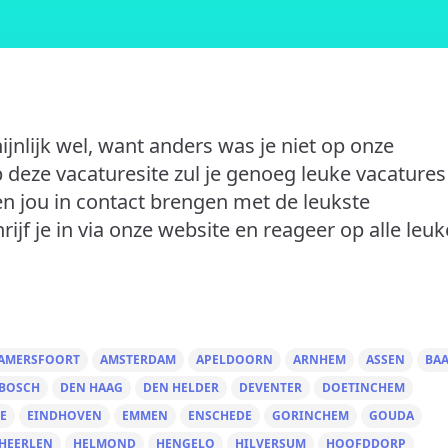
ijnlijk wel, want anders was je niet op onze
p deze vacaturesite zul je genoeg leuke vacatures
n jou in contact brengen met de leukste
ijf je in via onze website en reageer op alle leuk
AMERSFOORT
AMSTERDAM
APELDOORN
ARNHEM
ASSEN
BA
 BOSCH
DEN HAAG
DEN HELDER
DEVENTER
DOETINCHEM
E
EINDHOVEN
EMMEN
ENSCHEDE
GORINCHEM
GOUDA
HEERLEN
HELMOND
HENGELO
HILVERSUM
HOOFDDORP