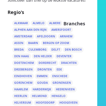
Solliciteer dan snel op de leukste vacatures!
Regio's
Branches
ALKMAAR
ALMELO
ALMERE
ALPHEN AAN DEN RIJN
AMERSFOORT
AMSTERDAM
APELDOORN
ARNHEM
ASSEN
BAARN
BERGEN OP ZOOM
BREDA
CULEMBORG
DELFT
DEN BOSCH
DEN HAAG
DEN HELDER
DEVENTER
DOETINCHEM
DORDRECHT
DRACHTEN
DRIEBERGEN
DRONTEN
EDE
EINDHOVEN
EMMEN
ENSCHEDE
GORINCHEM
GOUDA
GRONINGEN
HAARLEM
HARDERWIJK
HEERENVEEN
HEERLEN
HELMOND
HENGELO
HILVERSUM
HOOFDDORP
HOOGEVEEN