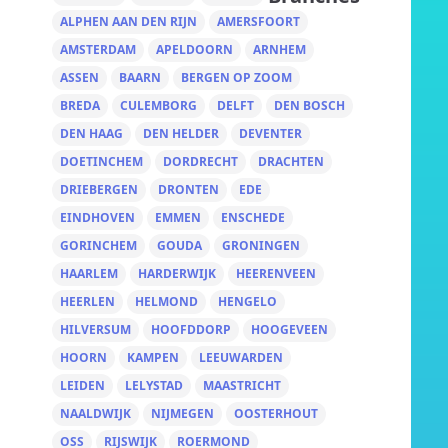
ALPHEN AAN DEN RIJN
AMERSFOORT
AMSTERDAM
APELDOORN
ARNHEM
ASSEN
BAARN
BERGEN OP ZOOM
BREDA
CULEMBORG
DELFT
DEN BOSCH
DEN HAAG
DEN HELDER
DEVENTER
DOETINCHEM
DORDRECHT
DRACHTEN
DRIEBERGEN
DRONTEN
EDE
EINDHOVEN
EMMEN
ENSCHEDE
GORINCHEM
GOUDA
GRONINGEN
HAARLEM
HARDERWIJK
HEERENVEEN
HEERLEN
HELMOND
HENGELO
HILVERSUM
HOOFDDORP
HOOGEVEEN
HOORN
KAMPEN
LEEUWARDEN
LEIDEN
LELYSTAD
MAASTRICHT
NAALDWIJK
NIJMEGEN
OOSTERHOUT
OSS
RIJSWIJK
ROERMOND