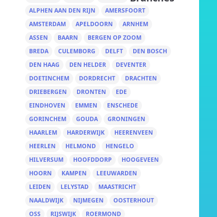
ALPHEN AAN DEN RIJN
AMERSFOORT
AMSTERDAM
APELDOORN
ARNHEM
ASSEN
BAARN
BERGEN OP ZOOM
BREDA
CULEMBORG
DELFT
DEN BOSCH
DEN HAAG
DEN HELDER
DEVENTER
DOETINCHEM
DORDRECHT
DRACHTEN
DRIEBERGEN
DRONTEN
EDE
EINDHOVEN
EMMEN
ENSCHEDE
GORINCHEM
GOUDA
GRONINGEN
HAARLEM
HARDERWIJK
HEERENVEEN
HEERLEN
HELMOND
HENGELO
HILVERSUM
HOOFDDORP
HOOGEVEEN
HOORN
KAMPEN
LEEUWARDEN
LEIDEN
LELYSTAD
MAASTRICHT
NAALDWIJK
NIJMEGEN
OOSTERHOUT
OSS
RIJSWIJK
ROERMOND