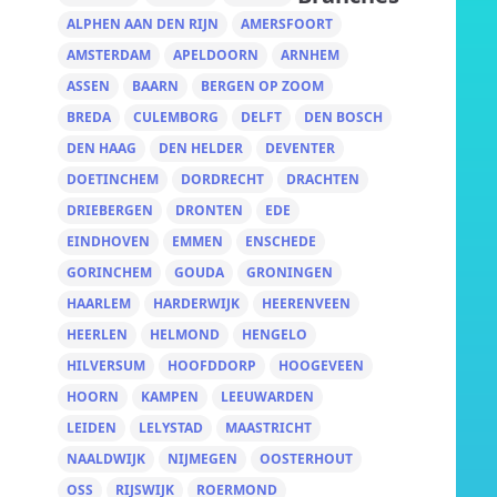
ALPHEN AAN DEN RIJN
AMERSFOORT
AMSTERDAM
APELDOORN
ARNHEM
ASSEN
BAARN
BERGEN OP ZOOM
BREDA
CULEMBORG
DELFT
DEN BOSCH
DEN HAAG
DEN HELDER
DEVENTER
DOETINCHEM
DORDRECHT
DRACHTEN
DRIEBERGEN
DRONTEN
EDE
EINDHOVEN
EMMEN
ENSCHEDE
GORINCHEM
GOUDA
GRONINGEN
HAARLEM
HARDERWIJK
HEERENVEEN
HEERLEN
HELMOND
HENGELO
HILVERSUM
HOOFDDORP
HOOGEVEEN
HOORN
KAMPEN
LEEUWARDEN
LEIDEN
LELYSTAD
MAASTRICHT
NAALDWIJK
NIJMEGEN
OOSTERHOUT
OSS
RIJSWIJK
ROERMOND