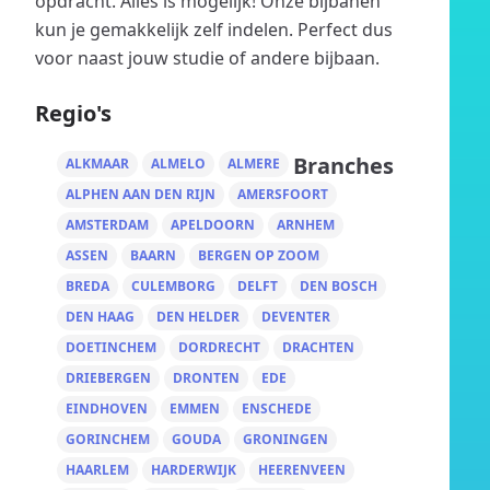
opdracht. Alles is mogelijk! Onze bijbanen
kun je gemakkelijk zelf indelen. Perfect dus
voor naast jouw studie of andere bijbaan.
Regio's
Branches
ALKMAAR
ALMELO
ALMERE
ALPHEN AAN DEN RIJN
AMERSFOORT
AMSTERDAM
APELDOORN
ARNHEM
ASSEN
BAARN
BERGEN OP ZOOM
BREDA
CULEMBORG
DELFT
DEN BOSCH
DEN HAAG
DEN HELDER
DEVENTER
DOETINCHEM
DORDRECHT
DRACHTEN
DRIEBERGEN
DRONTEN
EDE
EINDHOVEN
EMMEN
ENSCHEDE
GORINCHEM
GOUDA
GRONINGEN
HAARLEM
HARDERWIJK
HEERENVEEN