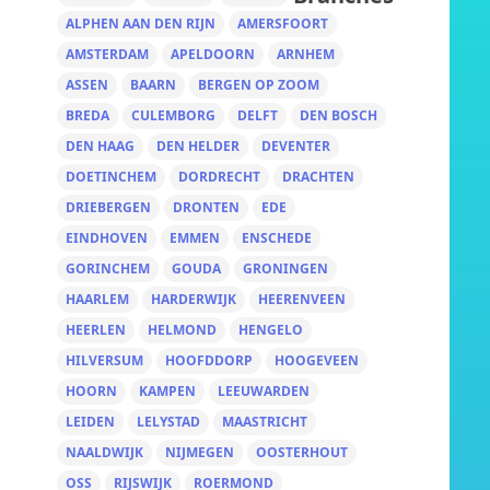
ALPHEN AAN DEN RIJN
AMERSFOORT
AMSTERDAM
APELDOORN
ARNHEM
ASSEN
BAARN
BERGEN OP ZOOM
BREDA
CULEMBORG
DELFT
DEN BOSCH
DEN HAAG
DEN HELDER
DEVENTER
DOETINCHEM
DORDRECHT
DRACHTEN
DRIEBERGEN
DRONTEN
EDE
EINDHOVEN
EMMEN
ENSCHEDE
GORINCHEM
GOUDA
GRONINGEN
HAARLEM
HARDERWIJK
HEERENVEEN
HEERLEN
HELMOND
HENGELO
HILVERSUM
HOOFDDORP
HOOGEVEEN
HOORN
KAMPEN
LEEUWARDEN
LEIDEN
LELYSTAD
MAASTRICHT
NAALDWIJK
NIJMEGEN
OOSTERHOUT
OSS
RIJSWIJK
ROERMOND