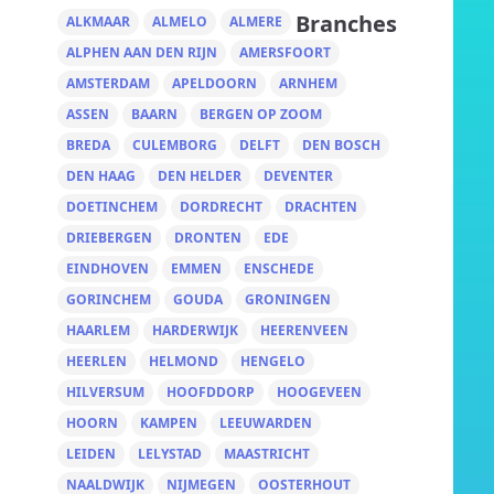
Branches
ALKMAAR
ALMELO
ALMERE
ALPHEN AAN DEN RIJN
AMERSFOORT
AMSTERDAM
APELDOORN
ARNHEM
ASSEN
BAARN
BERGEN OP ZOOM
BREDA
CULEMBORG
DELFT
DEN BOSCH
DEN HAAG
DEN HELDER
DEVENTER
DOETINCHEM
DORDRECHT
DRACHTEN
DRIEBERGEN
DRONTEN
EDE
EINDHOVEN
EMMEN
ENSCHEDE
GORINCHEM
GOUDA
GRONINGEN
HAARLEM
HARDERWIJK
HEERENVEEN
HEERLEN
HELMOND
HENGELO
HILVERSUM
HOOFDDORP
HOOGEVEEN
HOORN
KAMPEN
LEEUWARDEN
LEIDEN
LELYSTAD
MAASTRICHT
NAALDWIJK
NIJMEGEN
OOSTERHOUT