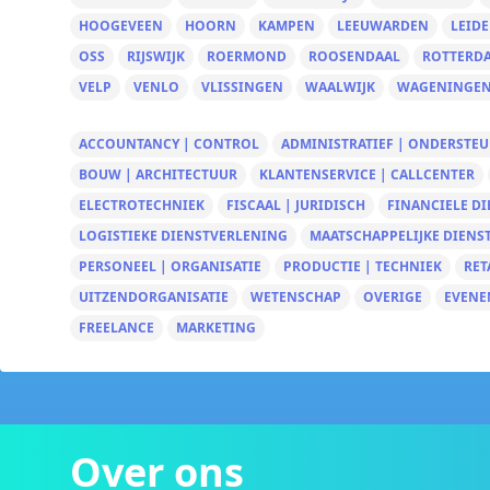
HOOGEVEEN
HOORN
KAMPEN
LEEUWARDEN
LEID
OSS
RIJSWIJK
ROERMOND
ROOSENDAAL
ROTTERD
VELP
VENLO
VLISSINGEN
WAALWIJK
WAGENINGE
ACCOUNTANCY | CONTROL
ADMINISTRATIEF | ONDERSTE
BOUW | ARCHITECTUUR
KLANTENSERVICE | CALLCENTER
ELECTROTECHNIEK
FISCAAL | JURIDISCH
FINANCIELE D
LOGISTIEKE DIENSTVERLENING
MAATSCHAPPELIJKE DIENS
PERSONEEL | ORGANISATIE
PRODUCTIE | TECHNIEK
RET
UITZENDORGANISATIE
WETENSCHAP
OVERIGE
EVENE
FREELANCE
MARKETING
Over ons