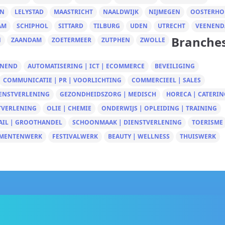
EN
LELYSTAD
MAASTRICHT
NAALDWIJK
NIJMEGEN
OOSTERHO
AM
SCHIPHOL
SITTARD
TILBURG
UDEN
UTRECHT
VEENEND
Branche
N
ZAANDAM
ZOETERMEER
ZUTPHEN
ZWOLLE
UNEND
AUTOMATISERING | ICT | ECOMMERCE
BEVEILIGING
COMMUNICATIE | PR | VOORLICHTING
COMMERCIEEL | SALES
IENSTVERLENING
GEZONDHEIDSZORG | MEDISCH
HORECA | CATERIN
TVERLENING
OLIE | CHEMIE
ONDERWIJS | OPLEIDING | TRAINING
AIL | GROOTHANDEL
SCHOONMAAK | DIENSTVERLENING
TOERISME
MENTENWERK
FESTIVALWERK
BEAUTY | WELLNESS
THUISWERK