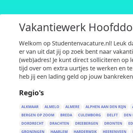
Vakantiewerk Hoofddo
Welkom op Studentenvacature.nl! Leuk da
er van uit dat jij op zoek bent naar vakan
(web)adres! Je kunt direct solliciteren op
tijd over om extra uurtjes te werken en t
heb jij een lading geld op jouw bankreken
Regio's
ALKMAAR
ALMELO
ALMERE
ALPHEN AAN DEN RIJN
BERGEN OP ZOOM
BREDA
CULEMBORG
DELFT
DEN
DORDRECHT
DRACHTEN
DRIEBERGEN
DRONTEN
ED
GRONINGEN
HAARLEM
HARDERWIJK
HEERENVEEN