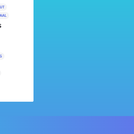
UT
AAL
s
G