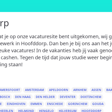
rp
t je op onze vacaturesite bent uitgekomen, wij 
tiewerk in Hoofddorp. Dan ben je bij ons aan het j
 leuke vacatures! In de vakanties heb jij vaak gen
e cashen. Tegen de tijd dat jouw studie weer begi
ing staan!
AMERSFOORT
AMSTERDAM
APELDOORN
ARNHEM
ASSEN
BA
 BOSCH
DEN HAAG
DEN HELDER
DEVENTER
DOETINCHEM
E
EINDHOVEN
EMMEN
ENSCHEDE
GORINCHEM
GOUDA
HEERLEN
HELMOND
HENGELO
HILVERSUM
HOOFDDORP