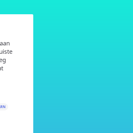
gaan
uiste
oeg
nt
ARN