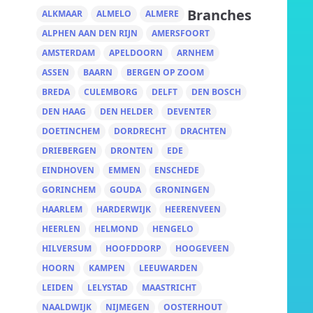
Branches
ALKMAAR
ALMELO
ALMERE
ALPHEN AAN DEN RIJN
AMERSFOORT
AMSTERDAM
APELDOORN
ARNHEM
ASSEN
BAARN
BERGEN OP ZOOM
BREDA
CULEMBORG
DELFT
DEN BOSCH
DEN HAAG
DEN HELDER
DEVENTER
DOETINCHEM
DORDRECHT
DRACHTEN
DRIEBERGEN
DRONTEN
EDE
EINDHOVEN
EMMEN
ENSCHEDE
GORINCHEM
GOUDA
GRONINGEN
HAARLEM
HARDERWIJK
HEERENVEEN
HEERLEN
HELMOND
HENGELO
HILVERSUM
HOOFDDORP
HOOGEVEEN
HOORN
KAMPEN
LEEUWARDEN
LEIDEN
LELYSTAD
MAASTRICHT
NAALDWIJK
NIJMEGEN
OOSTERHOUT