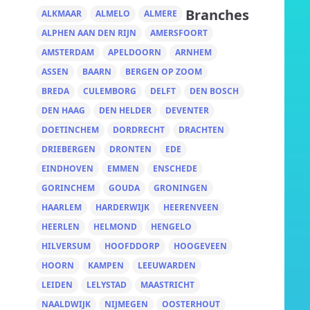
Branches
ALKMAAR
ALMELO
ALMERE
ALPHEN AAN DEN RIJN
AMERSFOORT
AMSTERDAM
APELDOORN
ARNHEM
ASSEN
BAARN
BERGEN OP ZOOM
BREDA
CULEMBORG
DELFT
DEN BOSCH
DEN HAAG
DEN HELDER
DEVENTER
DOETINCHEM
DORDRECHT
DRACHTEN
DRIEBERGEN
DRONTEN
EDE
EINDHOVEN
EMMEN
ENSCHEDE
GORINCHEM
GOUDA
GRONINGEN
HAARLEM
HARDERWIJK
HEERENVEEN
HEERLEN
HELMOND
HENGELO
HILVERSUM
HOOFDDORP
HOOGEVEEN
HOORN
KAMPEN
LEEUWARDEN
LEIDEN
LELYSTAD
MAASTRICHT
NAALDWIJK
NIJMEGEN
OOSTERHOUT