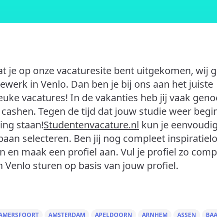
t je op onze vacaturesite bent uitgekomen, wij 
iewerk in Venlo. Dan ben je bij ons aan het juiste
 leuke vacatures! In de vakanties heb jij vaak gen
e cashen. Tegen de tijd dat jouw studie weer begi
ing staan!
Studentenvacature.nl
kun je eenvoudi
baan selecteren. Ben jij nog compleet inspiratiel
e in en maak een profiel aan. Vul je profiel zo comp
n Venlo sturen op basis van jouw profiel.
AMERSFOORT
AMSTERDAM
APELDOORN
ARNHEM
ASSEN
BA