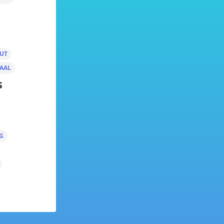
UT
AAL
s
G