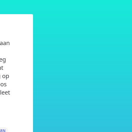
gaan
oeg
nt
g op
oos
leet
ARN