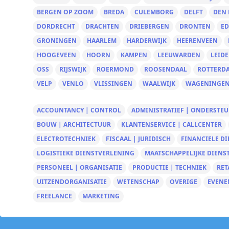
BERGEN OP ZOOM
BREDA
CULEMBORG
DELFT
DEN
DORDRECHT
DRACHTEN
DRIEBERGEN
DRONTEN
ED
GRONINGEN
HAARLEM
HARDERWIJK
HEERENVEEN
HOOGEVEEN
HOORN
KAMPEN
LEEUWARDEN
LEID
OSS
RIJSWIJK
ROERMOND
ROOSENDAAL
ROTTERD
VELP
VENLO
VLISSINGEN
WAALWIJK
WAGENINGE
ACCOUNTANCY | CONTROL
ADMINISTRATIEF | ONDERSTE
BOUW | ARCHITECTUUR
KLANTENSERVICE | CALLCENTER
ELECTROTECHNIEK
FISCAAL | JURIDISCH
FINANCIELE D
LOGISTIEKE DIENSTVERLENING
MAATSCHAPPELIJKE DIENS
PERSONEEL | ORGANISATIE
PRODUCTIE | TECHNIEK
RET
UITZENDORGANISATIE
WETENSCHAP
OVERIGE
EVENE
FREELANCE
MARKETING