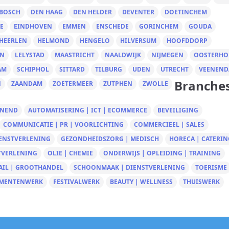
 BOSCH
DEN HAAG
DEN HELDER
DEVENTER
DOETINCHEM
E
EINDHOVEN
EMMEN
ENSCHEDE
GORINCHEM
GOUDA
HEERLEN
HELMOND
HENGELO
HILVERSUM
HOOFDDORP
EN
LELYSTAD
MAASTRICHT
NAALDWIJK
NIJMEGEN
OOSTERHO
AM
SCHIPHOL
SITTARD
TILBURG
UDEN
UTRECHT
VEENEND
Branche
N
ZAANDAM
ZOETERMEER
ZUTPHEN
ZWOLLE
UNEND
AUTOMATISERING | ICT | ECOMMERCE
BEVEILIGING
COMMUNICATIE | PR | VOORLICHTING
COMMERCIEEL | SALES
IENSTVERLENING
GEZONDHEIDSZORG | MEDISCH
HORECA | CATERIN
TVERLENING
OLIE | CHEMIE
ONDERWIJS | OPLEIDING | TRAINING
AIL | GROOTHANDEL
SCHOONMAAK | DIENSTVERLENING
TOERISME
MENTENWERK
FESTIVALWERK
BEAUTY | WELLNESS
THUISWERK