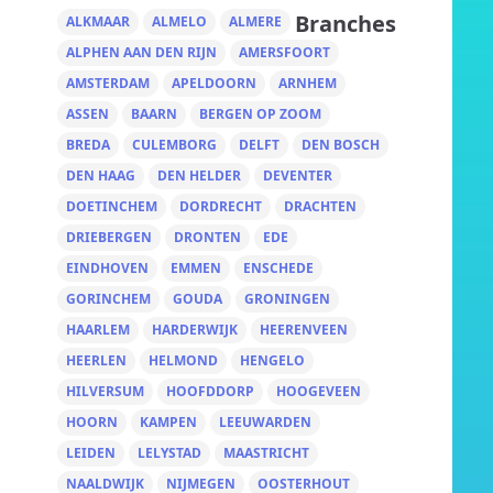
Branches
ALKMAAR
ALMELO
ALMERE
ALPHEN AAN DEN RIJN
AMERSFOORT
AMSTERDAM
APELDOORN
ARNHEM
ASSEN
BAARN
BERGEN OP ZOOM
BREDA
CULEMBORG
DELFT
DEN BOSCH
DEN HAAG
DEN HELDER
DEVENTER
DOETINCHEM
DORDRECHT
DRACHTEN
DRIEBERGEN
DRONTEN
EDE
EINDHOVEN
EMMEN
ENSCHEDE
GORINCHEM
GOUDA
GRONINGEN
HAARLEM
HARDERWIJK
HEERENVEEN
HEERLEN
HELMOND
HENGELO
HILVERSUM
HOOFDDORP
HOOGEVEEN
HOORN
KAMPEN
LEEUWARDEN
LEIDEN
LELYSTAD
MAASTRICHT
NAALDWIJK
NIJMEGEN
OOSTERHOUT