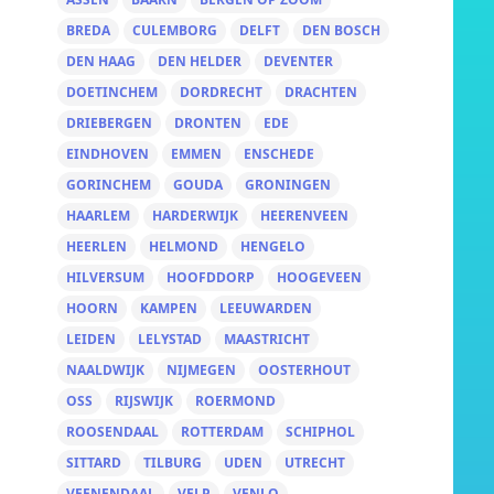
BREDA
CULEMBORG
DELFT
DEN BOSCH
DEN HAAG
DEN HELDER
DEVENTER
DOETINCHEM
DORDRECHT
DRACHTEN
DRIEBERGEN
DRONTEN
EDE
EINDHOVEN
EMMEN
ENSCHEDE
GORINCHEM
GOUDA
GRONINGEN
HAARLEM
HARDERWIJK
HEERENVEEN
HEERLEN
HELMOND
HENGELO
HILVERSUM
HOOFDDORP
HOOGEVEEN
HOORN
KAMPEN
LEEUWARDEN
LEIDEN
LELYSTAD
MAASTRICHT
NAALDWIJK
NIJMEGEN
OOSTERHOUT
OSS
RIJSWIJK
ROERMOND
ROOSENDAAL
ROTTERDAM
SCHIPHOL
SITTARD
TILBURG
UDEN
UTRECHT
VEENENDAAL
VELP
VENLO