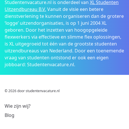
Studentenvacature.nl is onderdeel van
XL Studenten
Uitzendbureau B.V.
Vanuit de visie een betere
dienstverlening te kunnen organiseren dan de grotere
‘logge’ uitzendorganisaties, is op 1 juni 2004 XL
geboren. Door het inzetten van hoogopgeleide
flexwerkers via effectieve en slimme flex oplossingen,
is XL uitgegroeid tot één van de grootste studenten
uitzendbureaus van Nederland. Door een toenemende
vraag van studenten ontstond er ook een eigen
jobboard: Studentenvacature.nl.
© 2026 door studentenvacature.nl
Wie zijn wij?
Blog