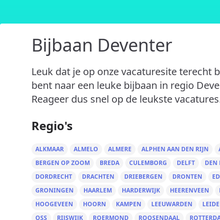
Bijbaan Deventer
Leuk dat je op onze vacaturesite terecht 
bent naar een leuke bijbaan in regio Deve
Reageer dus snel op de leukste vacatures
Regio's
ALKMAAR
ALMELO
ALMERE
ALPHEN AAN DEN RIJN
BERGEN OP ZOOM
BREDA
CULEMBORG
DELFT
DEN
DORDRECHT
DRACHTEN
DRIEBERGEN
DRONTEN
ED
GRONINGEN
HAARLEM
HARDERWIJK
HEERENVEEN
HOOGEVEEN
HOORN
KAMPEN
LEEUWARDEN
LEID
OSS
RIJSWIJK
ROERMOND
ROOSENDAAL
ROTTERD