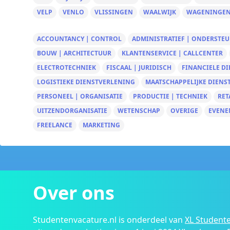
VELP
VENLO
VLISSINGEN
WAALWIJK
WAGENINGE
ACCOUNTANCY | CONTROL
ADMINISTRATIEF | ONDERSTE
BOUW | ARCHITECTUUR
KLANTENSERVICE | CALLCENTER
ELECTROTECHNIEK
FISCAAL | JURIDISCH
FINANCIELE D
LOGISTIEKE DIENSTVERLENING
MAATSCHAPPELIJKE DIENS
PERSONEEL | ORGANISATIE
PRODUCTIE | TECHNIEK
RET
UITZENDORGANISATIE
WETENSCHAP
OVERIGE
EVENE
FREELANCE
MARKETING
Over ons
Studentenvacature.nl is onderdeel van
XL Studente