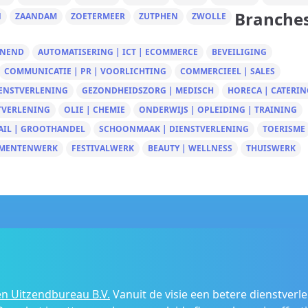
Branche
N
ZAANDAM
ZOETERMEER
ZUTPHEN
ZWOLLE
UNEND
AUTOMATISERING | ICT | ECOMMERCE
BEVEILIGING
COMMUNICATIE | PR | VOORLICHTING
COMMERCIEEL | SALES
IENSTVERLENING
GEZONDHEIDSZORG | MEDISCH
HORECA | CATERIN
TVERLENING
OLIE | CHEMIE
ONDERWIJS | OPLEIDING | TRAINING
AIL | GROOTHANDEL
SCHOONMAAK | DIENSTVERLENING
TOERISME
MENTENWERK
FESTIVALWERK
BEAUTY | WELLNESS
THUISWERK
n Uitzendbureau B.V.
Vanuit de visie een betere dienstverl