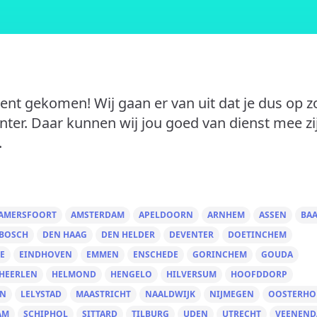
bent gekomen! Wij gaan er van uit dat je dus op 
nter. Daar kunnen wij jou goed van dienst mee zi
.
AMERSFOORT
AMSTERDAM
APELDOORN
ARNHEM
ASSEN
BA
 BOSCH
DEN HAAG
DEN HELDER
DEVENTER
DOETINCHEM
E
EINDHOVEN
EMMEN
ENSCHEDE
GORINCHEM
GOUDA
HEERLEN
HELMOND
HENGELO
HILVERSUM
HOOFDDORP
EN
LELYSTAD
MAASTRICHT
NAALDWIJK
NIJMEGEN
OOSTERHO
AM
SCHIPHOL
SITTARD
TILBURG
UDEN
UTRECHT
VEENEND