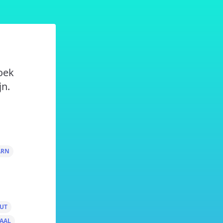
zoek
jn.
ARN
UT
AAL