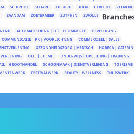
AM
SCHIPHOL
SITTARD
TILBURG
UDEN
UTRECHT
VEENEND
Branche
N
ZAANDAM
ZOETERMEER
ZUTPHEN
ZWOLLE
UNEND
AUTOMATISERING | ICT | ECOMMERCE
BEVEILIGING
COMMUNICATIE | PR | VOORLICHTING
COMMERCIEEL | SALES
IENSTVERLENING
GEZONDHEIDSZORG | MEDISCH
HORECA | CATERIN
TVERLENING
OLIE | CHEMIE
ONDERWIJS | OPLEIDING | TRAINING
AIL | GROOTHANDEL
SCHOONMAAK | DIENSTVERLENING
TOERISME
MENTENWERK
FESTIVALWERK
BEAUTY | WELLNESS
THUISWERK