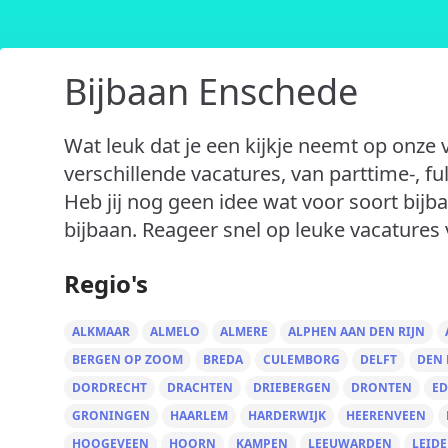
Bijbaan Enschede
Wat leuk dat je een kijkje neemt op onze 
verschillende vacatures, van parttime-, fu
Heb jij nog geen idee wat voor soort bijba
bijbaan. Reageer snel op leuke vacatures 
Regio's
ALKMAAR
ALMELO
ALMERE
ALPHEN AAN DEN RIJN
BERGEN OP ZOOM
BREDA
CULEMBORG
DELFT
DEN
DORDRECHT
DRACHTEN
DRIEBERGEN
DRONTEN
ED
GRONINGEN
HAARLEM
HARDERWIJK
HEERENVEEN
HOOGEVEEN
HOORN
KAMPEN
LEEUWARDEN
LEID