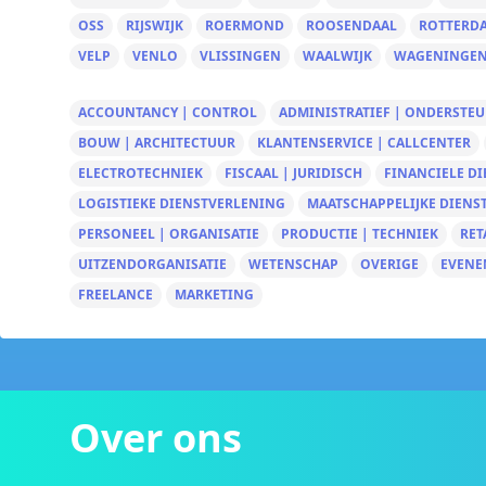
OSS
RIJSWIJK
ROERMOND
ROOSENDAAL
ROTTERD
VELP
VENLO
VLISSINGEN
WAALWIJK
WAGENINGE
ACCOUNTANCY | CONTROL
ADMINISTRATIEF | ONDERSTE
BOUW | ARCHITECTUUR
KLANTENSERVICE | CALLCENTER
ELECTROTECHNIEK
FISCAAL | JURIDISCH
FINANCIELE D
LOGISTIEKE DIENSTVERLENING
MAATSCHAPPELIJKE DIENS
PERSONEEL | ORGANISATIE
PRODUCTIE | TECHNIEK
RET
UITZENDORGANISATIE
WETENSCHAP
OVERIGE
EVENE
FREELANCE
MARKETING
Over ons