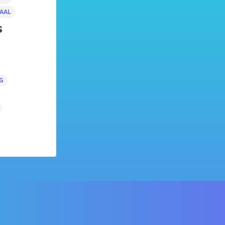
AAL
s
G