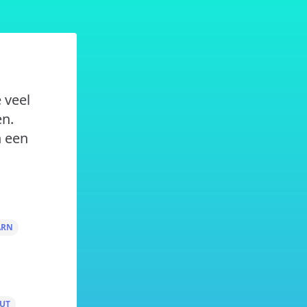
 veel
en.
n een
ARN
UT