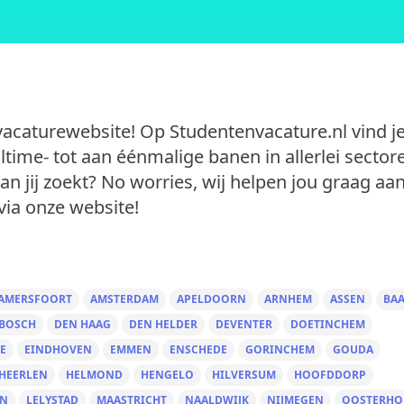
vacaturewebsite! Op Studentenvacature.nl vind je
lltime- tot aan éénmalige banen in allerlei sector
an jij zoekt? No worries, wij helpen jou graag aa
via onze website!
AMERSFOORT
AMSTERDAM
APELDOORN
ARNHEM
ASSEN
BA
 BOSCH
DEN HAAG
DEN HELDER
DEVENTER
DOETINCHEM
E
EINDHOVEN
EMMEN
ENSCHEDE
GORINCHEM
GOUDA
HEERLEN
HELMOND
HENGELO
HILVERSUM
HOOFDDORP
EN
LELYSTAD
MAASTRICHT
NAALDWIJK
NIJMEGEN
OOSTERHO