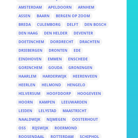
AMSTERDAM
APELDOORN
ARNHEM
ASSEN
BAARN
BERGEN OP ZOOM
BREDA
CULEMBORG
DELFT
DEN BOSCH
DEN HAAG
DEN HELDER
DEVENTER
DOETINCHEM
DORDRECHT
DRACHTEN
DRIEBERGEN
DRONTEN
EDE
EINDHOVEN
EMMEN
ENSCHEDE
GORINCHEM
GOUDA
GRONINGEN
HAARLEM
HARDERWIJK
HEERENVEEN
HEERLEN
HELMOND
HENGELO
HILVERSUM
HOOFDDORP
HOOGEVEEN
HOORN
KAMPEN
LEEUWARDEN
LEIDEN
LELYSTAD
MAASTRICHT
NAALDWIJK
NIJMEGEN
OOSTERHOUT
OSS
RIJSWIJK
ROERMOND
ROOSENDAAL
ROTTERDAM
SCHIPHOL