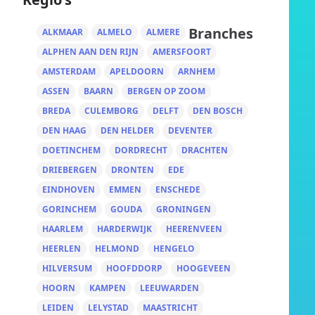
Branches
ALKMAAR
ALMELO
ALMERE
ALPHEN AAN DEN RIJN
AMERSFOORT
AMSTERDAM
APELDOORN
ARNHEM
ASSEN
BAARN
BERGEN OP ZOOM
BREDA
CULEMBORG
DELFT
DEN BOSCH
DEN HAAG
DEN HELDER
DEVENTER
DOETINCHEM
DORDRECHT
DRACHTEN
DRIEBERGEN
DRONTEN
EDE
EINDHOVEN
EMMEN
ENSCHEDE
GORINCHEM
GOUDA
GRONINGEN
HAARLEM
HARDERWIJK
HEERENVEEN
HEERLEN
HELMOND
HENGELO
HILVERSUM
HOOFDDORP
HOOGEVEEN
HOORN
KAMPEN
LEEUWARDEN
LEIDEN
LELYSTAD
MAASTRICHT