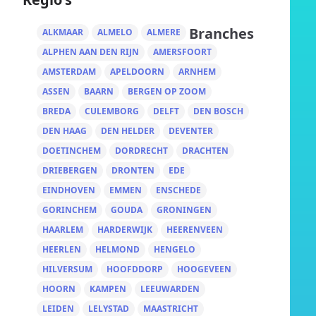
Branches
ALKMAAR
ALMELO
ALMERE
ALPHEN AAN DEN RIJN
AMERSFOORT
AMSTERDAM
APELDOORN
ARNHEM
ASSEN
BAARN
BERGEN OP ZOOM
BREDA
CULEMBORG
DELFT
DEN BOSCH
DEN HAAG
DEN HELDER
DEVENTER
DOETINCHEM
DORDRECHT
DRACHTEN
DRIEBERGEN
DRONTEN
EDE
EINDHOVEN
EMMEN
ENSCHEDE
GORINCHEM
GOUDA
GRONINGEN
HAARLEM
HARDERWIJK
HEERENVEEN
HEERLEN
HELMOND
HENGELO
HILVERSUM
HOOFDDORP
HOOGEVEEN
HOORN
KAMPEN
LEEUWARDEN
LEIDEN
LELYSTAD
MAASTRICHT