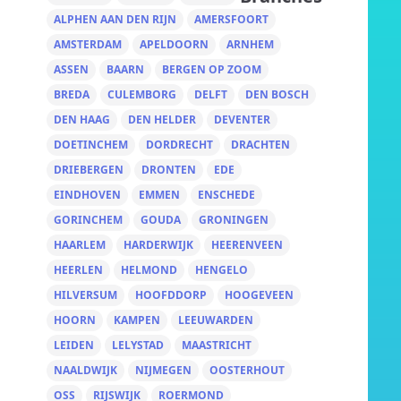
ALPHEN AAN DEN RIJN
AMERSFOORT
AMSTERDAM
APELDOORN
ARNHEM
ASSEN
BAARN
BERGEN OP ZOOM
BREDA
CULEMBORG
DELFT
DEN BOSCH
DEN HAAG
DEN HELDER
DEVENTER
DOETINCHEM
DORDRECHT
DRACHTEN
DRIEBERGEN
DRONTEN
EDE
EINDHOVEN
EMMEN
ENSCHEDE
GORINCHEM
GOUDA
GRONINGEN
HAARLEM
HARDERWIJK
HEERENVEEN
HEERLEN
HELMOND
HENGELO
HILVERSUM
HOOFDDORP
HOOGEVEEN
HOORN
KAMPEN
LEEUWARDEN
LEIDEN
LELYSTAD
MAASTRICHT
NAALDWIJK
NIJMEGEN
OOSTERHOUT
OSS
RIJSWIJK
ROERMOND