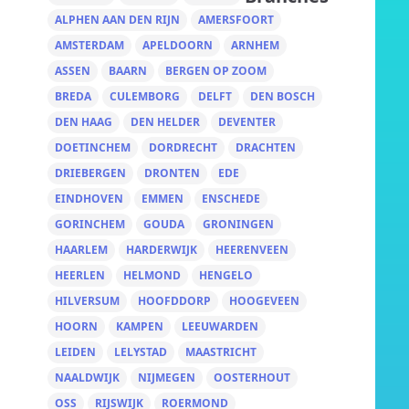
ALPHEN AAN DEN RIJN
AMERSFOORT
AMSTERDAM
APELDOORN
ARNHEM
ASSEN
BAARN
BERGEN OP ZOOM
BREDA
CULEMBORG
DELFT
DEN BOSCH
DEN HAAG
DEN HELDER
DEVENTER
DOETINCHEM
DORDRECHT
DRACHTEN
DRIEBERGEN
DRONTEN
EDE
EINDHOVEN
EMMEN
ENSCHEDE
GORINCHEM
GOUDA
GRONINGEN
HAARLEM
HARDERWIJK
HEERENVEEN
HEERLEN
HELMOND
HENGELO
HILVERSUM
HOOFDDORP
HOOGEVEEN
HOORN
KAMPEN
LEEUWARDEN
LEIDEN
LELYSTAD
MAASTRICHT
NAALDWIJK
NIJMEGEN
OOSTERHOUT
OSS
RIJSWIJK
ROERMOND