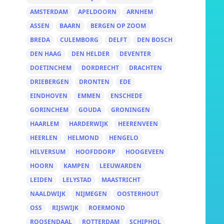
AMSTERDAM
APELDOORN
ARNHEM
ASSEN
BAARN
BERGEN OP ZOOM
BREDA
CULEMBORG
DELFT
DEN BOSCH
DEN HAAG
DEN HELDER
DEVENTER
DOETINCHEM
DORDRECHT
DRACHTEN
DRIEBERGEN
DRONTEN
EDE
EINDHOVEN
EMMEN
ENSCHEDE
GORINCHEM
GOUDA
GRONINGEN
HAARLEM
HARDERWIJK
HEERENVEEN
HEERLEN
HELMOND
HENGELO
HILVERSUM
HOOFDDORP
HOOGEVEEN
HOORN
KAMPEN
LEEUWARDEN
LEIDEN
LELYSTAD
MAASTRICHT
NAALDWIJK
NIJMEGEN
OOSTERHOUT
OSS
RIJSWIJK
ROERMOND
ROOSENDAAL
ROTTERDAM
SCHIPHOL