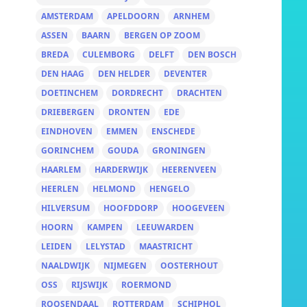
AMSTERDAM
APELDOORN
ARNHEM
ASSEN
BAARN
BERGEN OP ZOOM
BREDA
CULEMBORG
DELFT
DEN BOSCH
DEN HAAG
DEN HELDER
DEVENTER
DOETINCHEM
DORDRECHT
DRACHTEN
DRIEBERGEN
DRONTEN
EDE
EINDHOVEN
EMMEN
ENSCHEDE
GORINCHEM
GOUDA
GRONINGEN
HAARLEM
HARDERWIJK
HEERENVEEN
HEERLEN
HELMOND
HENGELO
HILVERSUM
HOOFDDORP
HOOGEVEEN
HOORN
KAMPEN
LEEUWARDEN
LEIDEN
LELYSTAD
MAASTRICHT
NAALDWIJK
NIJMEGEN
OOSTERHOUT
OSS
RIJSWIJK
ROERMOND
ROOSENDAAL
ROTTERDAM
SCHIPHOL