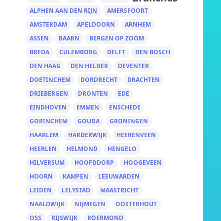
ALPHEN AAN DEN RIJN
AMERSFOORT
AMSTERDAM
APELDOORN
ARNHEM
ASSEN
BAARN
BERGEN OP ZOOM
BREDA
CULEMBORG
DELFT
DEN BOSCH
DEN HAAG
DEN HELDER
DEVENTER
DOETINCHEM
DORDRECHT
DRACHTEN
DRIEBERGEN
DRONTEN
EDE
EINDHOVEN
EMMEN
ENSCHEDE
GORINCHEM
GOUDA
GRONINGEN
HAARLEM
HARDERWIJK
HEERENVEEN
HEERLEN
HELMOND
HENGELO
HILVERSUM
HOOFDDORP
HOOGEVEEN
HOORN
KAMPEN
LEEUWARDEN
LEIDEN
LELYSTAD
MAASTRICHT
NAALDWIJK
NIJMEGEN
OOSTERHOUT
OSS
RIJSWIJK
ROERMOND