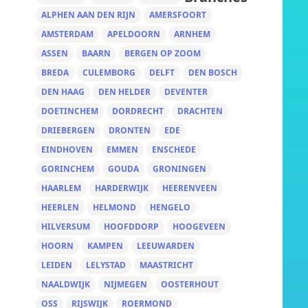
ALPHEN AAN DEN RIJN
AMERSFOORT
AMSTERDAM
APELDOORN
ARNHEM
ASSEN
BAARN
BERGEN OP ZOOM
BREDA
CULEMBORG
DELFT
DEN BOSCH
DEN HAAG
DEN HELDER
DEVENTER
DOETINCHEM
DORDRECHT
DRACHTEN
DRIEBERGEN
DRONTEN
EDE
EINDHOVEN
EMMEN
ENSCHEDE
GORINCHEM
GOUDA
GRONINGEN
HAARLEM
HARDERWIJK
HEERENVEEN
HEERLEN
HELMOND
HENGELO
HILVERSUM
HOOFDDORP
HOOGEVEEN
HOORN
KAMPEN
LEEUWARDEN
LEIDEN
LELYSTAD
MAASTRICHT
NAALDWIJK
NIJMEGEN
OOSTERHOUT
OSS
RIJSWIJK
ROERMOND