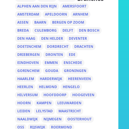
ALPHEN AAN DEN RIJN
AMERSFOORT
AMSTERDAM
APELDOORN
ARNHEM
ASSEN
BAARN
BERGEN OP ZOOM
BREDA
CULEMBORG
DELFT
DEN BOSCH
DEN HAAG
DEN HELDER
DEVENTER
DOETINCHEM
DORDRECHT
DRACHTEN
DRIEBERGEN
DRONTEN
EDE
EINDHOVEN
EMMEN
ENSCHEDE
GORINCHEM
GOUDA
GRONINGEN
HAARLEM
HARDERWIJK
HEERENVEEN
HEERLEN
HELMOND
HENGELO
HILVERSUM
HOOFDDORP
HOOGEVEEN
HOORN
KAMPEN
LEEUWARDEN
LEIDEN
LELYSTAD
MAASTRICHT
NAALDWIJK
NIJMEGEN
OOSTERHOUT
OSS
RIJSWIJK
ROERMOND