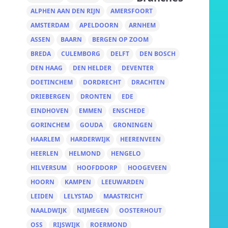
ALPHEN AAN DEN RIJN
AMERSFOORT
AMSTERDAM
APELDOORN
ARNHEM
ASSEN
BAARN
BERGEN OP ZOOM
BREDA
CULEMBORG
DELFT
DEN BOSCH
DEN HAAG
DEN HELDER
DEVENTER
DOETINCHEM
DORDRECHT
DRACHTEN
DRIEBERGEN
DRONTEN
EDE
EINDHOVEN
EMMEN
ENSCHEDE
GORINCHEM
GOUDA
GRONINGEN
HAARLEM
HARDERWIJK
HEERENVEEN
HEERLEN
HELMOND
HENGELO
HILVERSUM
HOOFDDORP
HOOGEVEEN
HOORN
KAMPEN
LEEUWARDEN
LEIDEN
LELYSTAD
MAASTRICHT
NAALDWIJK
NIJMEGEN
OOSTERHOUT
OSS
RIJSWIJK
ROERMOND