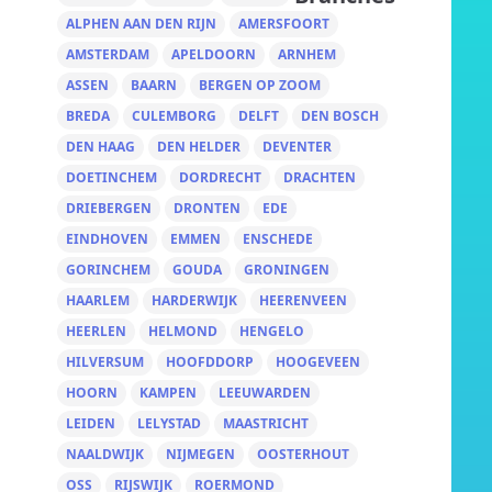
ALPHEN AAN DEN RIJN
AMERSFOORT
AMSTERDAM
APELDOORN
ARNHEM
ASSEN
BAARN
BERGEN OP ZOOM
BREDA
CULEMBORG
DELFT
DEN BOSCH
DEN HAAG
DEN HELDER
DEVENTER
DOETINCHEM
DORDRECHT
DRACHTEN
DRIEBERGEN
DRONTEN
EDE
EINDHOVEN
EMMEN
ENSCHEDE
GORINCHEM
GOUDA
GRONINGEN
HAARLEM
HARDERWIJK
HEERENVEEN
HEERLEN
HELMOND
HENGELO
HILVERSUM
HOOFDDORP
HOOGEVEEN
HOORN
KAMPEN
LEEUWARDEN
LEIDEN
LELYSTAD
MAASTRICHT
NAALDWIJK
NIJMEGEN
OOSTERHOUT
OSS
RIJSWIJK
ROERMOND