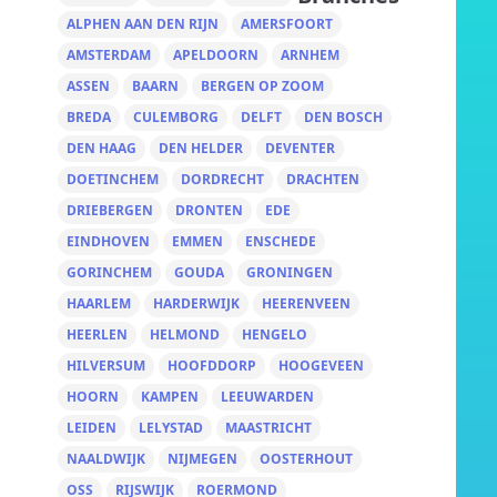
ALPHEN AAN DEN RIJN
AMERSFOORT
AMSTERDAM
APELDOORN
ARNHEM
ASSEN
BAARN
BERGEN OP ZOOM
BREDA
CULEMBORG
DELFT
DEN BOSCH
DEN HAAG
DEN HELDER
DEVENTER
DOETINCHEM
DORDRECHT
DRACHTEN
DRIEBERGEN
DRONTEN
EDE
EINDHOVEN
EMMEN
ENSCHEDE
GORINCHEM
GOUDA
GRONINGEN
HAARLEM
HARDERWIJK
HEERENVEEN
HEERLEN
HELMOND
HENGELO
HILVERSUM
HOOFDDORP
HOOGEVEEN
HOORN
KAMPEN
LEEUWARDEN
LEIDEN
LELYSTAD
MAASTRICHT
NAALDWIJK
NIJMEGEN
OOSTERHOUT
OSS
RIJSWIJK
ROERMOND