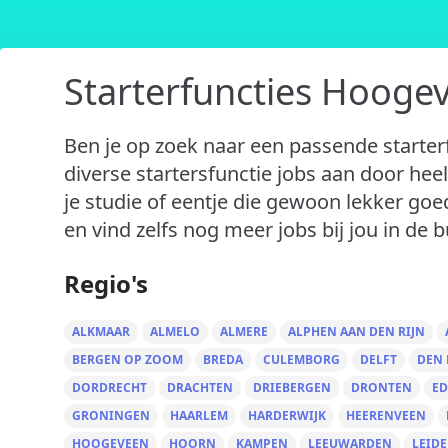
Starterfuncties Hooge
Ben je op zoek naar een passende starter
diverse startersfunctie jobs aan door heel
je studie of eentje die gewoon lekker goe
en vind zelfs nog meer jobs bij jou in de bu
Regio's
ALKMAAR
ALMELO
ALMERE
ALPHEN AAN DEN RIJN
BERGEN OP ZOOM
BREDA
CULEMBORG
DELFT
DEN
DORDRECHT
DRACHTEN
DRIEBERGEN
DRONTEN
ED
GRONINGEN
HAARLEM
HARDERWIJK
HEERENVEEN
HOOGEVEEN
HOORN
KAMPEN
LEEUWARDEN
LEID