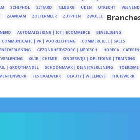
AM
SCHIPHOL
SITTARD
TILBURG
UDEN
UTRECHT
VEENEND
Branche
N
ZAANDAM
ZOETERMEER
ZUTPHEN
ZWOLLE
UNEND
AUTOMATISERING | ICT | ECOMMERCE
BEVEILIGING
COMMUNICATIE | PR | VOORLICHTING
COMMERCIEEL | SALES
IENSTVERLENING
GEZONDHEIDSZORG | MEDISCH
HORECA | CATERIN
TVERLENING
OLIE | CHEMIE
ONDERWIJS | OPLEIDING | TRAINING
AIL | GROOTHANDEL
SCHOONMAAK | DIENSTVERLENING
TOERISME
MENTENWERK
FESTIVALWERK
BEAUTY | WELLNESS
THUISWERK