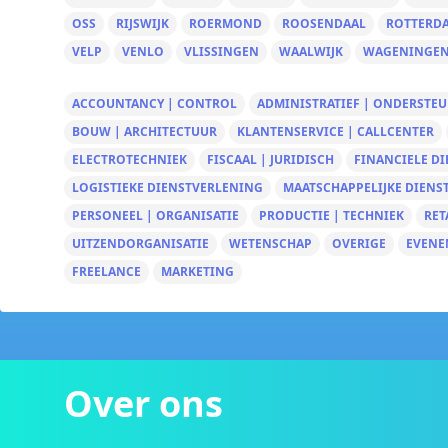
OSS
RIJSWIJK
ROERMOND
ROOSENDAAL
ROTTERD
VELP
VENLO
VLISSINGEN
WAALWIJK
WAGENINGE
ACCOUNTANCY | CONTROL
ADMINISTRATIEF | ONDERSTE
BOUW | ARCHITECTUUR
KLANTENSERVICE | CALLCENTER
ELECTROTECHNIEK
FISCAAL | JURIDISCH
FINANCIELE D
LOGISTIEKE DIENSTVERLENING
MAATSCHAPPELIJKE DIENS
PERSONEEL | ORGANISATIE
PRODUCTIE | TECHNIEK
RET
UITZENDORGANISATIE
WETENSCHAP
OVERIGE
EVENE
FREELANCE
MARKETING
Over ons