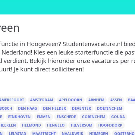
veen
functie in Hoogeveen? Studentenvacature.nl bied
 Nederland! Kies een leuke starterfunctie die past
d verdient. Bekijk hieronder onze vacatures per r
urt! Je kunt direct solliciteren!
AMERSFOORT
AMSTERDAM
APELDOORN
ARNHEM
ASSEN
BA
 BOSCH
DEN HAAG
DEN HELDER
DEVENTER
DOETINCHEM
E
EINDHOVEN
EMMEN
ENSCHEDE
GORINCHEM
GOUDA
HEERLEN
HELMOND
HENGELO
HILVERSUM
HOOFDDORP
EN
LELYSTAD
MAASTRICHT
NAALDWIJK
NIJMEGEN
OOSTERHO