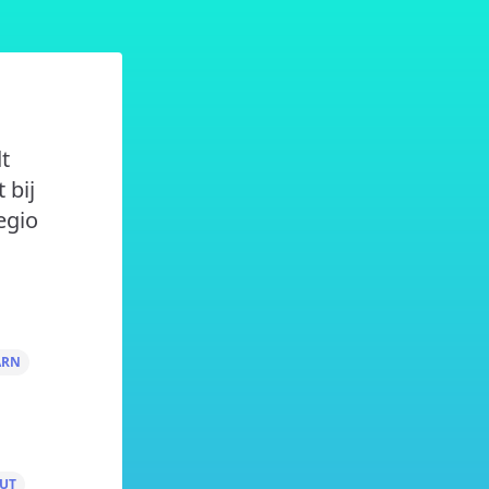
t
 bij
egio
ARN
UT