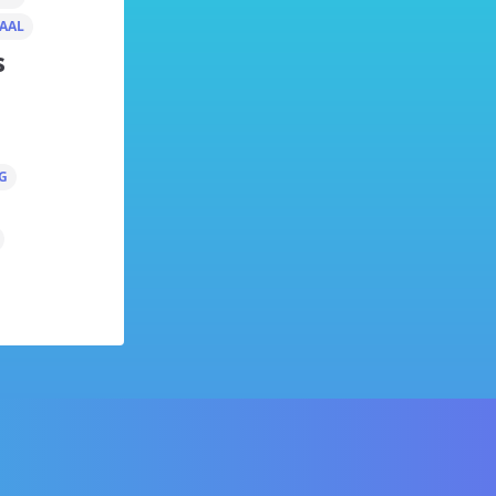
AAL
s
G