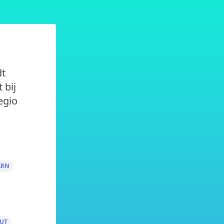
dt
 bij
egio
ARN
UT