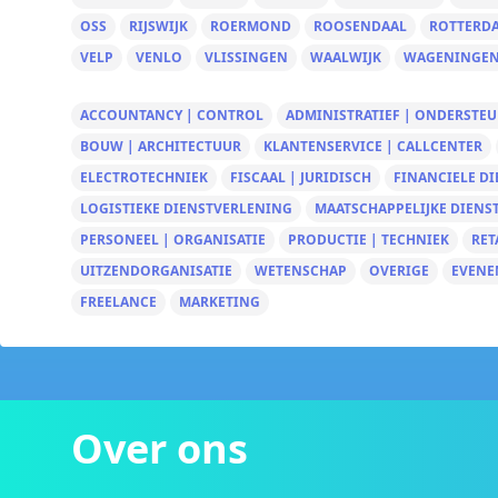
OSS
RIJSWIJK
ROERMOND
ROOSENDAAL
ROTTERD
VELP
VENLO
VLISSINGEN
WAALWIJK
WAGENINGE
ACCOUNTANCY | CONTROL
ADMINISTRATIEF | ONDERSTE
BOUW | ARCHITECTUUR
KLANTENSERVICE | CALLCENTER
ELECTROTECHNIEK
FISCAAL | JURIDISCH
FINANCIELE D
LOGISTIEKE DIENSTVERLENING
MAATSCHAPPELIJKE DIENS
PERSONEEL | ORGANISATIE
PRODUCTIE | TECHNIEK
RET
UITZENDORGANISATIE
WETENSCHAP
OVERIGE
EVENE
FREELANCE
MARKETING
Over ons