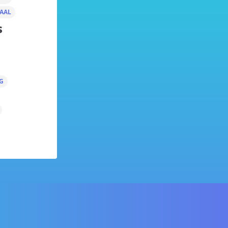
AAL
s
G