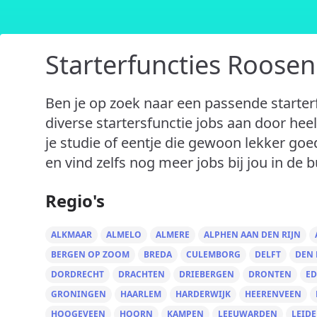
Starterfuncties Roosen
Ben je op zoek naar een passende starter
diverse startersfunctie jobs aan door heel
je studie of eentje die gewoon lekker goe
en vind zelfs nog meer jobs bij jou in de bu
Regio's
ALKMAAR
ALMELO
ALMERE
ALPHEN AAN DEN RIJN
BERGEN OP ZOOM
BREDA
CULEMBORG
DELFT
DEN
DORDRECHT
DRACHTEN
DRIEBERGEN
DRONTEN
ED
GRONINGEN
HAARLEM
HARDERWIJK
HEERENVEEN
HOOGEVEEN
HOORN
KAMPEN
LEEUWARDEN
LEID