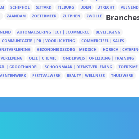
AM
SCHIPHOL
SITTARD
TILBURG
UDEN
UTRECHT
VEENEND
Branche
N
ZAANDAM
ZOETERMEER
ZUTPHEN
ZWOLLE
UNEND
AUTOMATISERING | ICT | ECOMMERCE
BEVEILIGING
COMMUNICATIE | PR | VOORLICHTING
COMMERCIEEL | SALES
IENSTVERLENING
GEZONDHEIDSZORG | MEDISCH
HORECA | CATERIN
TVERLENING
OLIE | CHEMIE
ONDERWIJS | OPLEIDING | TRAINING
AIL | GROOTHANDEL
SCHOONMAAK | DIENSTVERLENING
TOERISME
MENTENWERK
FESTIVALWERK
BEAUTY | WELLNESS
THUISWERK