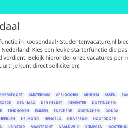
daal
functie in Roosendaal? Studentenvacature.nl bie
 Nederland! Kies een leuke starterfunctie die past
d verdient. Bekijk hieronder onze vacatures per r
urt! Je kunt direct solliciteren!
AMERSFOORT
AMSTERDAM
APELDOORN
ARNHEM
ASSEN
BA
 BOSCH
DEN HAAG
DEN HELDER
DEVENTER
DOETINCHEM
E
EINDHOVEN
EMMEN
ENSCHEDE
GORINCHEM
GOUDA
HEERLEN
HELMOND
HENGELO
HILVERSUM
HOOFDDORP
EN
LELYSTAD
MAASTRICHT
NAALDWIJK
NIJMEGEN
OOSTERHO